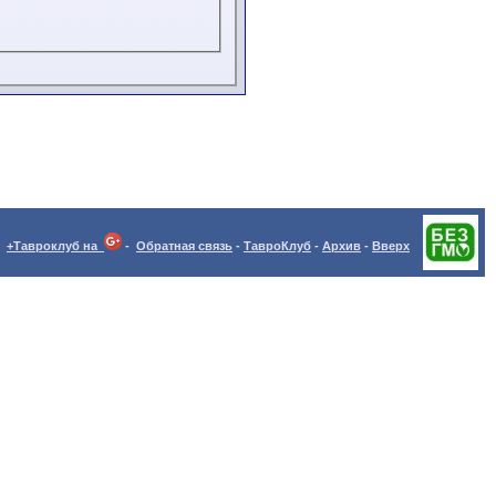
+Тавроклуб на
-
Обратная связь
-
ТавроКлуб
-
Архив
-
Вверх