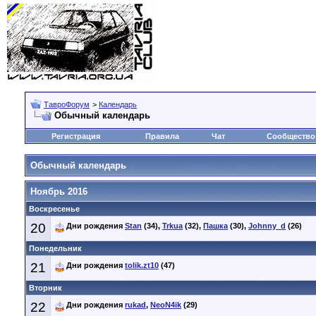
ТавроФорум
>
Календарь
Обычный календарь
Регистрация
Правила
Чат
Сообщество
Обычный календарь
Ноябрь 2016
Воскресенье
20
Дни рождения
Stan
(34),
Trkua
(32),
Пашка
(30),
Johnny_d
(26)
Понедельник
21
Дни рождения
tolik.zt10
(47)
Вторник
22
Дни рождения
rukad
,
NeoN4ik
(29)