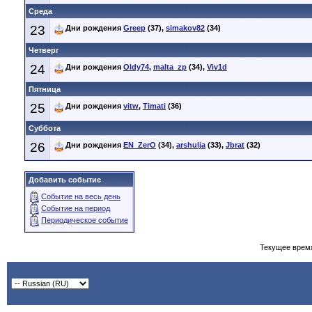
Среда
23
Дни рождения
Greep
(37),
simakov82
(34)
Четверг
24
Дни рождения
Oldy74
,
malta_zp
(34),
Viv1d
Пятница
25
Дни рождения
vitw
,
Timati
(36)
Суббота
26
Дни рождения
EN_ZerO
(34),
arshulja
(33),
Jbrat
(32)
Добавить событие
Событие на весь день
Событие на период
Периодическое событие
Текущее врем