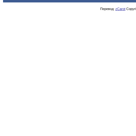
Перевод:
zCarot
Copyrig