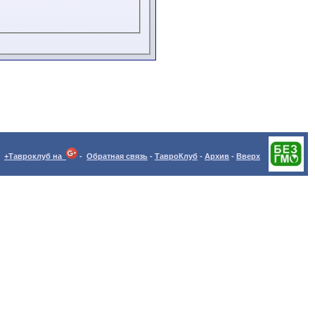
+Тавроклуб на
-
Обратная связь
-
ТавроКлуб
-
Архив
-
Вверх