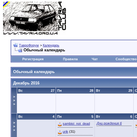
ТавроФорум
>
Календарь
Обычный календарь
Регистрация
Правила
Чат
Сообщество
Обычный календарь
Декабрь 2016
Вс
27
Пн
28
Вт
29
>
>
>
Вс
4
Пн
5
Вт
6
>
Дни рождения 6
sambist_not_dead
>
>
urik
(31)