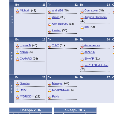
Вс
11
Пн
12
Вт
13
Michurin
(42)
andrei76
(40)
Сонтехнег
(48)
>
dimas
(38)
Андрей Олегович
>
(47)
>
Alex Rulevoy
(38)
billy
(42)
ignatart
(33)
Вс
18
Пн
19
Вт
20
Шурик М
(48)
TohiT
(31)
Arzamascev
artuxa
(33)
dozerua
>
>
CAMARO
(24)
ElkyViP
(31)
>
vaz11174ladakalina
(25)
Вс
25
Пн
26
Вт
27
Sarafan
Матадор
(49)
>
>
Razv
MAXIMUSGo
(43)
>
***DROD***
(29)
PaNic
Ноябрь 2016
Январь 2017