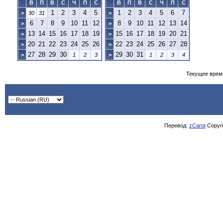
В
П
В
С
Ч
П
С
В
П
В
С
Ч
П
С
1
2
3
4
5
1
2
3
4
5
6
7
>
30
31
>
6
7
8
9
10
11
12
8
9
10
11
12
13
14
>
>
13
14
15
16
17
18
19
15
16
17
18
19
20
21
>
>
20
21
22
23
24
25
26
22
23
24
25
26
27
28
>
>
27
28
29
30
29
30
31
>
1
2
3
>
1
2
3
4
Текущее врем
Перевод:
zCarot
Copyrig