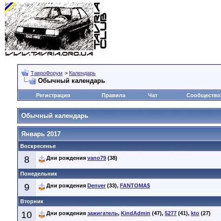
ТавроФорум
>
Календарь
Обычный календарь
Регистрация
Правила
Чат
Сообщество
Обычный календарь
Январь 2017
Воскресенье
8
Дни рождения
vano79
(38)
Понедельник
9
Дни рождения
Denver
(33),
FANTOMA$
Вторник
10
Дни рождения
зажигатель
,
KindAdmin
(47),
5277
(41),
kto
(27)