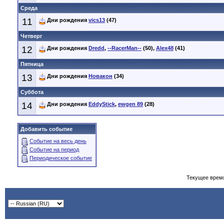
Среда
11
Дни рождения
vics13
(47)
Четверг
12
Дни рождения
Dredd
,
--RacerMan--
(50),
Alex48
(41)
Пятница
13
Дни рождения
Новакон
(34)
Суббота
14
Дни рождения
EddyStick
,
ewgen 89
(28)
Добавить событие
Событие на весь день
Событие на период
Периодическое событие
Текущее врем