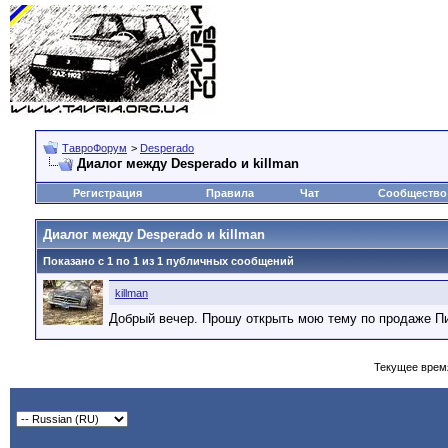
ТавроФорум
>
Desperado
Диалог между Desperado и killman
Регистрация
Правила
Чат
Сообщество
Диалог между Desperado и killman
Показано с 1 по
1
из
1
публичных сообщений
killman
Добрый вечер. Прошу открыть мою тему по продаже Пика
Текущее врем