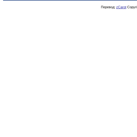
Перевод:
zCarot
Copyrig