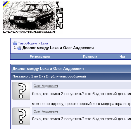
ТавроФорум
>
Lexa
Диалог между Lexa и Олег Андреевич
Регистрация
Правила
Чат
Диалог между Lexa и Олег Андреевич
Показано с 1 по
2
из
2
публичных сообщений
Олег Андреевич
Леха, как психа 2 попустить? это быдло третий день м
мож не по адресу, просто первый кого модератора вст
Олег Андреевич
Леха, как психа 2 попустить? это быдло третий день м