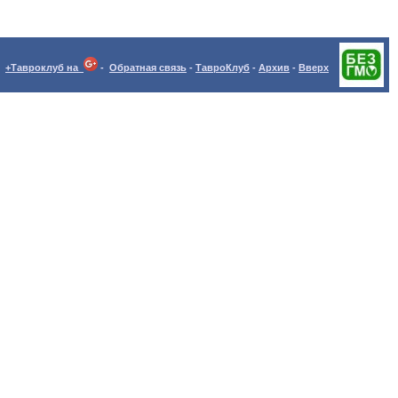
+Тавроклуб на
-
Обратная связь
-
ТавроКлуб
-
Архив
-
Вверх