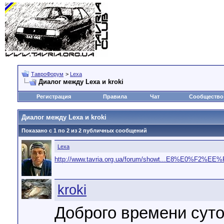
ТавроФорум
>
Lexa
Диалог между Lexa и kroki
Регистрация
Правила
Чат
Сообщество
Диалог между Lexa и kroki
Показано с 1 по
2
из
2
публичных сообщений
Lexa
http://www.tavria.org.ua/forum/showt...E8%E0%F2%EE%
kroki
Доброго времени суто