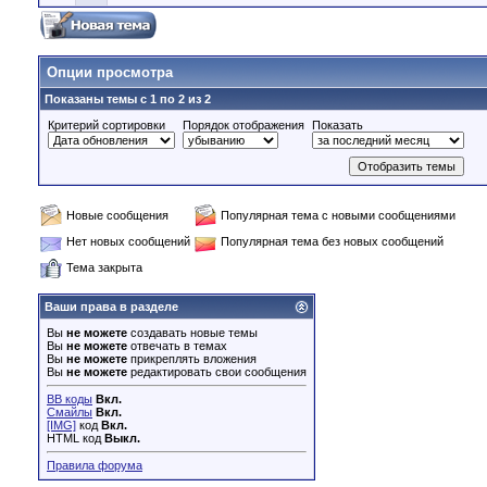
Опции просмотра
Показаны темы с 1 по 2 из 2
Критерий сортировки
Порядок отображения
Показать
Новые сообщения
Популярная тема с новыми сообщениями
Нет новых сообщений
Популярная тема без новых сообщений
Тема закрыта
Ваши права в разделе
Вы
не можете
создавать новые темы
Вы
не можете
отвечать в темах
Вы
не можете
прикреплять вложения
Вы
не можете
редактировать свои сообщения
BB коды
Вкл.
Смайлы
Вкл.
[IMG]
код
Вкл.
HTML код
Выкл.
Правила форума