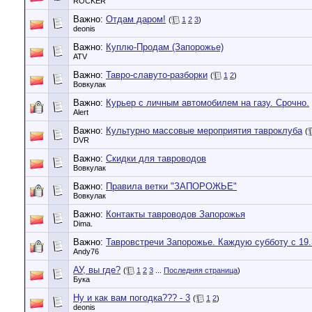
ROCKER
Важно:
Отдам даром!
(
1
2
3
)
deonis
Важно:
Куплю-Продам (Запорожье)
ATV
Важно:
Тавро-славуто-разборки
(
1
2
)
Вовкулак
Важно:
Курьер с личным автомобилем на газу. Срочно.
Alert
Важно:
Культурно массовые мероприятия тавроклуба
(
DVR
Важно:
Скидки для тавроводов
Вовкулак
Важно:
Правила ветки "ЗАПОРОЖЬЕ"
Вовкулак
Важно:
Контакты тавроводов Запорожья
Dima.
Важно:
Тавровстречи Запорожье. Каждую субботу с 19.
Andy76
АУ, вы где?
(
1
2
3
...
Последняя страница
)
Бука
Ну и как вам погодка??? - 3
(
1
2
)
deonis