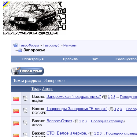
ТавроФорум
>
Тавроклуб
>
Регионы
Запорожье
Регистрация
Правила
Чат
Сообщество
Темы раздела
: Запорожье
Тема
/
Автор
Важно:
Запорожская "поздравлялка"
(
1
2
3
...
Последняя
magistr
Важно:
Тавроводы Запорожья "В лицах"
(
1
2
3
...
После
ROCKER
Важно:
Вопрос-Ответ
(
1
2
3
...
Последняя страница
)
deonis
Важно:
СТО. Белое и черное.
(
1
2
3
...
Последняя страниц