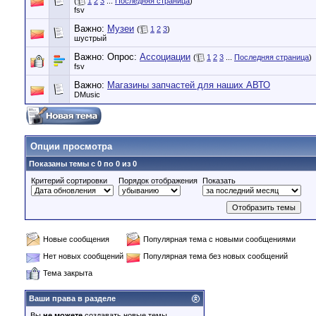
(
1
2
3
...
Последняя страница
)
fsv
Важно:
Музеи
(
1
2
3
)
шустрый
Важно: Опрос:
Ассоциации
(
1
2
3
...
Последняя страница
)
fsv
Важно:
Магазины запчастей для наших АВТО
DMusic
Опции просмотра
Показаны темы с 0 по 0 из 0
Критерий сортировки
Порядок отображения
Показать
Новые сообщения
Популярная тема с новыми сообщениями
Нет новых сообщений
Популярная тема без новых сообщений
Тема закрыта
Ваши права в разделе
Вы
не можете
создавать новые темы