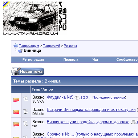
ТавроФорум
>
Тавроклуб
>
Регионы
Винница
Регистрация
Правила
Чат
Сообщество
Темы раздела
: Винница
Тема
/
Автор
Важно:
Флудилка №5
(
1
2
3
...
Последняя страница
)
SLIVKA
Важно:
Встречи Винницких тавроводов и их покатушки
(
DMusic
Важно:
Винницкая купи-продайка, даром отдавалка
(
fsv
Важно:
Срочно в №.... (только о насущных проблемах а