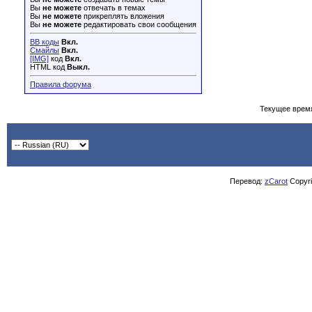
Вы
не можете
отвечать в темах
Вы
не можете
прикреплять вложения
Вы
не можете
редактировать свои сообщения
BB коды
Вкл.
Смайлы
Вкл.
[IMG]
код
Вкл.
HTML код
Выкл.
Правила форума
Текущее врем
Перевод:
zCarot
Copyrig