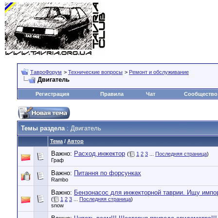
ТавроФорум
>
Технические вопросы
>
Ремонт и обслуживание
Двигатель
Регистрация
Правила
Чат
Сообщество
Темы раздела
: Двигатель
Тема
/
Автор
Важно:
Расход.инжектор
(
1
2
3
...
Последняя страница
)
Граф
Важно:
Питання по форсунках
Rambo
Важно:
Бензонасос для инжекторной таврии. Ищу импо
(
1
2
3
...
Последняя страница
)
snow