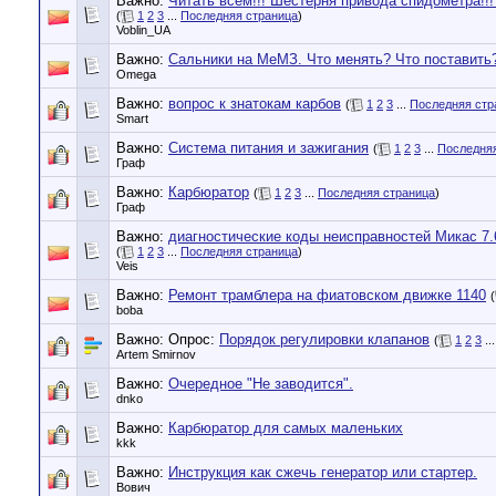
Важно:
Читать всем!!! Шестерня привода спидометра!!! 
(
1
2
3
...
Последняя страница
)
Voblin_UA
Важно:
Сальники на МеМЗ. Что менять? Что поставить
Omega
Важно:
вопрос к знатокам карбов
(
1
2
3
...
Последняя стр
Smart
Важно:
Система питания и зажигания
(
1
2
3
...
Последняя
Граф
Важно:
Карбюратор
(
1
2
3
...
Последняя страница
)
Граф
Важно:
диагностические коды неисправностей Микас 7.6
(
1
2
3
...
Последняя страница
)
Veis
Важно:
Ремонт трамблера на фиатовском движке 1140
(
boba
Важно: Опрос:
Порядок регулировки клапанов
(
1
2
3
..
Artem Smirnov
Важно:
Очередное "Не заводится".
dnko
Важно:
Карбюратор для самых маленьких
kkk
Важно:
Инструкция как сжечь генератор или стартер.
Вович