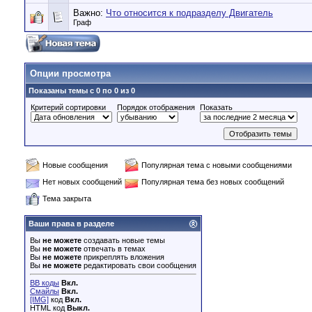
Важно:
Что относится к подразделу Двигатель
Граф
Опции просмотра
Показаны темы с 0 по 0 из 0
Критерий сортировки
Порядок отображения
Показать
Новые сообщения
Популярная тема с новыми сообщениями
Нет новых сообщений
Популярная тема без новых сообщений
Тема закрыта
Ваши права в разделе
Вы
не можете
создавать новые темы
Вы
не можете
отвечать в темах
Вы
не можете
прикреплять вложения
Вы
не можете
редактировать свои сообщения
BB коды
Вкл.
Смайлы
Вкл.
[IMG]
код
Вкл.
HTML код
Выкл.