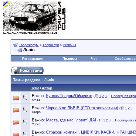
ТавроФорум
>
Тавроклуб
>
Регионы
Львiв
Регистрация
Правила
Чат
Сообщество
Темы раздела
: Львiв
Тема
/
Автор
Важно:
Куплю/Продам/Обменяю
(
1
2
3
...
Последняя стр
afa14
Важно:
Чорно-біле ЛЬВІВ (СТО та запчастини)
(
1
2
3
..
Kropa
Важно:
Места, где нас "ловит" ДАІ
(
1
2
3
...
Последняя с
Yurko
Важно:
Страхові компанії, ЦИВІЛКИ, КАСКИ, ФРАНШИЗИ.