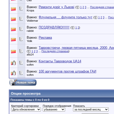
Oleг
Важно:
Ремонти доріг у Львові
(
1
2
3
...
Последняя стран
Kropa
Важно:
Флудильня ... флудите только тут
(
1
2
3
...
Пос
Voldemar
Важно:
ПОЗДРАВЛЯЮ!!!!!!!
(
1
2
)
rabbit
Важно:
Реклама
Yelik
Важно:
Тавровстречи, первая пятница месяца, 2000, Ар
(
1
2
3
...
Последняя страница
)
afa14
Важно:
Контакты Тавроводов UA14
softm
Важно:
100 аргументов против штрафов ГАИ
softm
Опции просмотра
Показаны темы с 0 по 0 из 0
Критерий сортировки
Порядок отображения
Показать