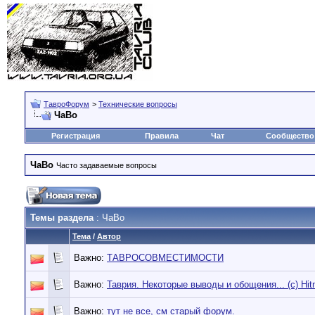
ТавроФорум
>
Технические вопросы
ЧаВо
Регистрация
Правила
Чат
Сообщество
ЧаВо
Часто задаваемые вопросы
Темы раздела
: ЧаВо
Тема
/
Автор
Важно:
ТАВРОСОВМЕСТИМОСТИ
Важно:
Таврия. Некоторые выводы и обощения... (c) Hi
Важно:
тут не все, см старый форум.