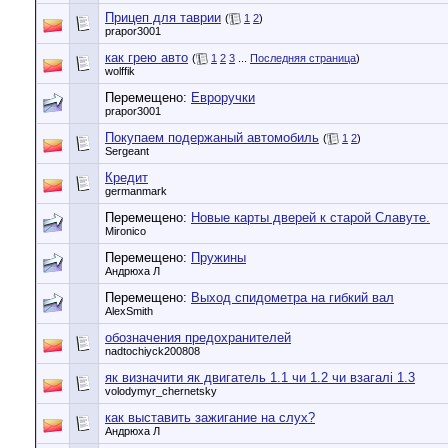
Прицеп для таврии
(
1
2
)
prapor3001
как грею авто
(
1
2
3
...
Последняя страница
)
wolffik
Перемещено:
Евроручки
prapor3001
Покупаем подержаный автомобиль
(
1
2
)
Sergeant
Кредит
germanmark
Перемещено:
Новые карты дверей к старой Славуте.
Mironico
Перемещено:
Пружины
Андрюха Л
Перемещено:
Выход спидометра на гибкий вал
AlexSmith
обозначения предохранителей
nadtochiyck200808
як визначити як двигатель 1.1 чи 1.2 чи взагалі 1.3
volodymyr_chernetsky
как выставить зажигание на слух?
Андрюха Л