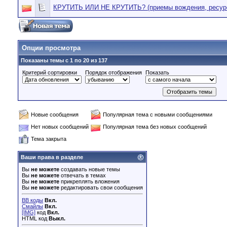
КРУТИТЬ ИЛИ НЕ КРУТИТЬ? (приемы вождения, ресурс
Опции просмотра
Показаны темы с 1 по 20 из 137
Критерий сортировки
Порядок отображения
Показать
Новые сообщения
Популярная тема с новыми сообщениями
Нет новых сообщений
Популярная тема без новых сообщений
Тема закрыта
Ваши права в разделе
Вы
не можете
создавать новые темы
Вы
не можете
отвечать в темах
Вы
не можете
прикреплять вложения
Вы
не можете
редактировать свои сообщения
BB коды
Вкл.
Смайлы
Вкл.
[IMG]
код
Вкл.
HTML код
Выкл.