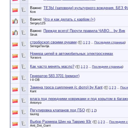
Важно:
ТЕЗЫ (заповеди) культурного вождения. БЕЗ 
Ксю
Важно:
Что и как делать с карбом (+)
Sergey12S
Важно:
Прежде всего! Прочти правила ЧАВО... by Вик
Struk
стробоскоп своими руками
(
1
2
3
...
Последняя страница
)
SeregaTavrija
Номера цепей в автомобильных электросхемах
Yurasvs
Как часто менять масло?
(
1
2
3
...
Последняя страница
)
Генератор 583.3701 (ремонт)
I-II-OB
Замена троса сцепления (с фото) by Kant
(
1
2
3
...
Посл
Kant
влага под передними ковриками и под корытом в багаж
Antonyo
Регулировка клапанов под ГБО
(
1
2
)
taureg
Выбор Размера Шин на Таврию 93г
(
1
2
3
...
Последняя с
Anti_Dot_Garri