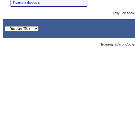
Правила форума
Текущее врем
Перевод:
zCarot
Copyrig