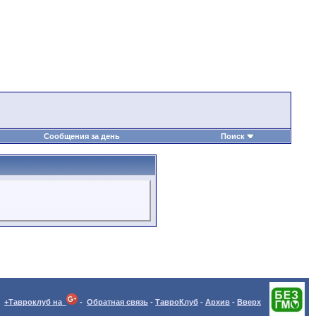
Сообщения за день
Поиск
+Тавроклуб на
-
Обратная связь
-
ТавроКлуб
-
Архив
-
Вверх