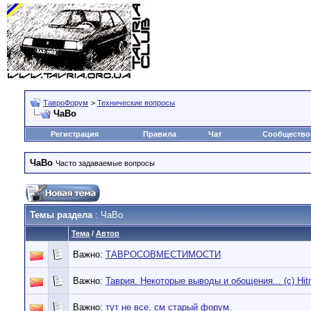
ТавроФорум
>
Технические вопросы
ЧаВо
Регистрация
Правила
Чат
Сообщество
ЧаВо
Часто задаваемые вопросы
Темы раздела
: ЧаВо
Тема
/
Автор
Важно:
ТАВРОСОВМЕСТИМОСТИ
Важно:
Таврия. Некоторые выводы и обощения... (c) Hi
Важно:
тут не все, см старый форум.