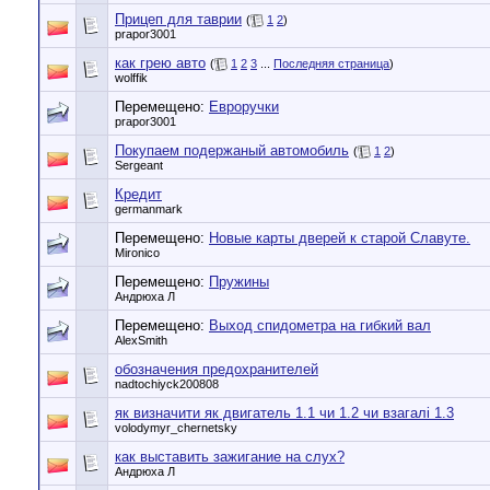
Прицеп для таврии
(
1
2
)
prapor3001
как грею авто
(
1
2
3
...
Последняя страница
)
wolffik
Перемещено:
Евроручки
prapor3001
Покупаем подержаный автомобиль
(
1
2
)
Sergeant
Кредит
germanmark
Перемещено:
Новые карты дверей к старой Славуте.
Mironico
Перемещено:
Пружины
Андрюха Л
Перемещено:
Выход спидометра на гибкий вал
AlexSmith
обозначения предохранителей
nadtochiyck200808
як визначити як двигатель 1.1 чи 1.2 чи взагалі 1.3
volodymyr_chernetsky
как выставить зажигание на слух?
Андрюха Л