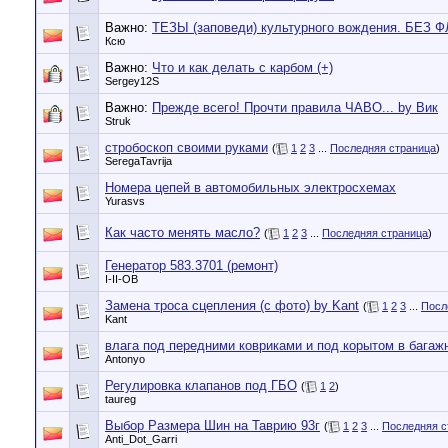
Важно:
ТЕЗЫ (заповеди) культурного вождения. БЕЗ 
Ксю
Важно:
Что и как делать с карбом (+)
Sergey12S
Важно:
Прежде всего! Прочти правила ЧАВО... by Вик
Struk
стробоскоп своими руками
(
1
2
3
...
Последняя страница
)
SeregaTavrija
Номера цепей в автомобильных электросхемах
Yurasvs
Как часто менять масло?
(
1
2
3
...
Последняя страница
)
Генератор 583.3701 (ремонт)
I-II-OB
Замена троса сцепления (с фото) by Kant
(
1
2
3
...
Посл
Kant
влага под передними ковриками и под корытом в багаж
Antonyo
Регулировка клапанов под ГБО
(
1
2
)
taureg
Выбор Размера Шин на Таврию 93г
(
1
2
3
...
Последняя с
Anti_Dot_Garri