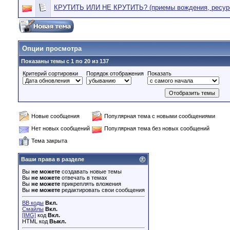
КРУТИТЬ ИЛИ НЕ КРУТИТЬ? (приемы вождения, ресурс
Опции просмотра
Показаны темы с 1 по 20 из 137
Критерий сортировки
Порядок отображения
Показать
Новые сообщения
Популярная тема с новыми сообщениями
Нет новых сообщений
Популярная тема без новых сообщений
Тема закрыта
Ваши права в разделе
Вы
не можете
создавать новые темы
Вы
не можете
отвечать в темах
Вы
не можете
прикреплять вложения
Вы
не можете
редактировать свои сообщения
BB коды
Вкл.
Смайлы
Вкл.
[IMG]
код
Вкл.
HTML код
Выкл.