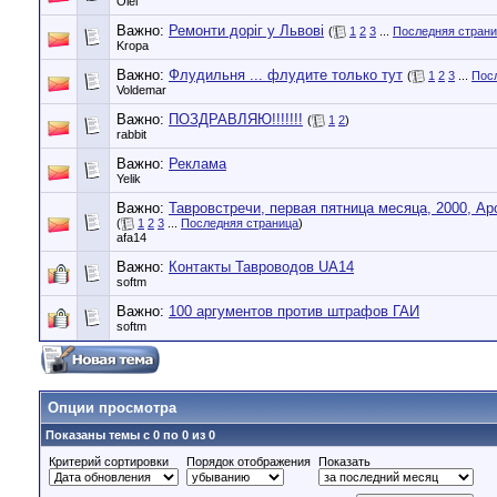
Oleг
Важно:
Ремонти доріг у Львові
(
1
2
3
...
Последняя стран
Kropa
Важно:
Флудильня ... флудите только тут
(
1
2
3
...
Пос
Voldemar
Важно:
ПОЗДРАВЛЯЮ!!!!!!!
(
1
2
)
rabbit
Важно:
Реклама
Yelik
Важно:
Тавровстречи, первая пятница месяца, 2000, Ар
(
1
2
3
...
Последняя страница
)
afa14
Важно:
Контакты Тавроводов UA14
softm
Важно:
100 аргументов против штрафов ГАИ
softm
Опции просмотра
Показаны темы с 0 по 0 из 0
Критерий сортировки
Порядок отображения
Показать