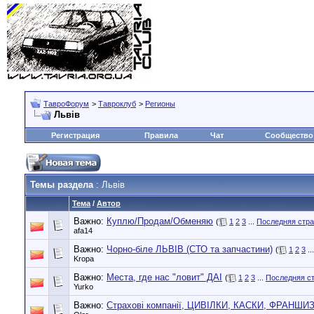
ТавроФорум
>
Тавроклуб
>
Регионы
Львiв
Регистрация
Правила
Чат
Сообщество
Темы раздела
: Львiв
Тема
/
Автор
Важно:
Куплю/Продам/Обменяю
(
1
2
3
...
Последняя стр
afa14
Важно:
Чорно-біле ЛЬВІВ (СТО та запчастини)
(
1
2
3
..
Kropa
Важно:
Места, где нас "ловит" ДАІ
(
1
2
3
...
Последняя с
Yurko
Важно:
Страхові компанії, ЦИВІЛКИ, КАСКИ, ФРАНШИЗИ.