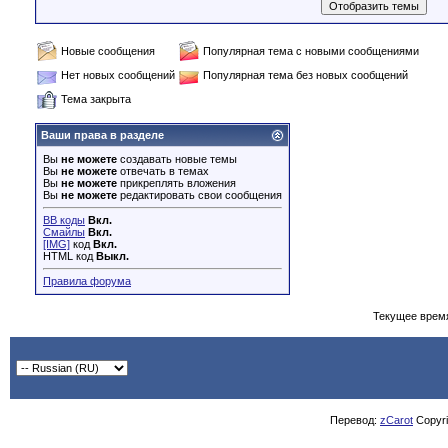
Новые сообщения
Популярная тема с новыми сообщениями
Нет новых сообщений
Популярная тема без новых сообщений
Тема закрыта
Ваши права в разделе
Вы
не можете
создавать новые темы
Вы
не можете
отвечать в темах
Вы
не можете
прикреплять вложения
Вы
не можете
редактировать свои сообщения
BB коды
Вкл.
Смайлы
Вкл.
[IMG]
код
Вкл.
HTML код
Выкл.
Правила форума
Текущее врем
Перевод:
zCarot
Copyrig