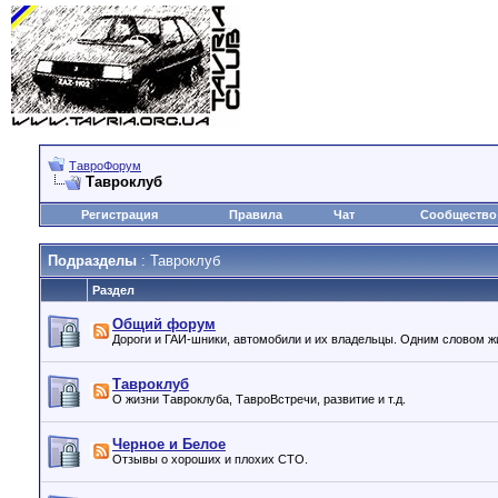
ТавроФорум
Тавроклуб
Регистрация
Правила
Чат
Сообщество
Подразделы
: Тавроклуб
Раздел
Общий форум
Дороги и ГАИ-шники, автомобили и их владельцы. Одним словом ж
Тавроклуб
О жизни Тавроклуба, ТавроВстречи, развитие и т.д.
Черное и Белое
Отзывы о хороших и плохих СТО.