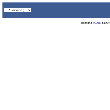
Перевод:
zCarot
Copyrig