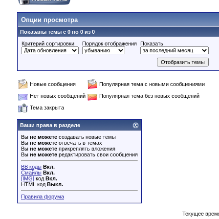
Опции просмотра
Показаны темы с 0 по 0 из 0
Критерий сортировки
Порядок отображения
Показать
Новые сообщения
Популярная тема с новыми сообщениями
Нет новых сообщений
Популярная тема без новых сообщений
Тема закрыта
Ваши права в разделе
Вы
не можете
создавать новые темы
Вы
не можете
отвечать в темах
Вы
не можете
прикреплять вложения
Вы
не можете
редактировать свои сообщения
BB коды
Вкл.
Смайлы
Вкл.
[IMG]
код
Вкл.
HTML код
Выкл.
Правила форума
Текущее врем