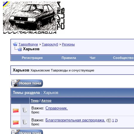
ТавроФорум
>
Тавроклуб
>
Регионы
Харьков
Регистрация
Правила
Чат
Сообщество
Харьков
Харьковские Тавроводы и сочуствующие
Темы раздела
: Харьков
Тема
/
Автор
Важно:
Справочник.
Брюс
Важно:
Благотворительная распродажа.
(
1
2
)
Брюс