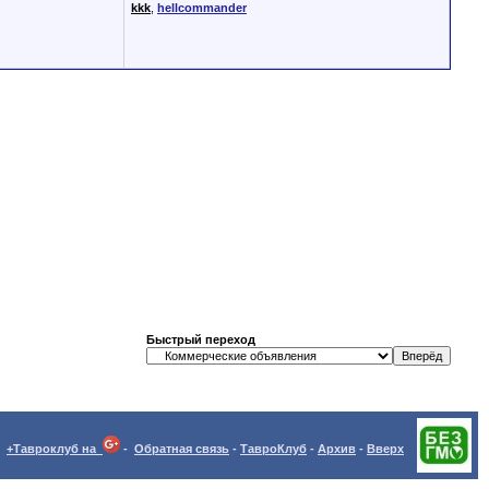
kkk
,
hellcommander
Быстрый переход
+Тавроклуб на
-
Обратная связь
-
ТавроКлуб
-
Архив
-
Вверх