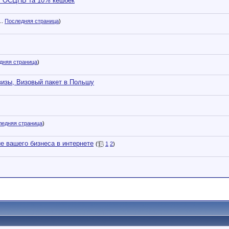
іс ОСЦПВ та 10% кешбек
..
Последняя страница
)
дняя страница
)
визы, Визовый пакет в Польшу
ледняя страница
)
е вашего бизнеса в интернете
(
1
2
)