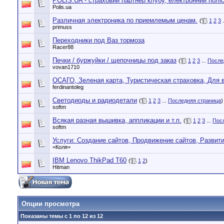
POLIS.UA - cтраховий партнер клубу, електронний пол
Polis.ua
Различная электроника по приемлемым ценам.
(
1
2
3
.
primuss
Переходники под Ваз тормоза
Racer88
Печки / буржуйки / щепочницы под заказ
(
1
2
3
...
После
vovan1710
ОСАГО, Зеленая карта, Туристическая страховка, Для 
ferdinantoleg
Светодиоды и радиодетали
(
1
2
3
...
Последняя страница
)
softm
Всякая разная вышивка, аппликации и т.п.
(
1
2
3
...
Пос
softm
Услуги: Создание сайтов, Продвижение сайтов, Развити
=Коля=
IBM Lenovo ThikPad T60
(
1
2
)
Hitman
Опции просмотра
Показаны темы с 1 по 12 из 12