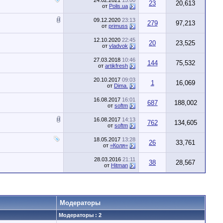
24.02.2021
15:00
23
20,613
от
Polis.ua
09.12.2020
23:13
279
97,213
от
primuss
12.10.2020
22:45
20
23,525
от
vladvok
27.03.2018
10:46
144
75,532
от
artikfresh
20.10.2017
09:03
1
16,069
от
Dima.
16.08.2017
16:01
687
188,002
от
softm
16.08.2017
14:13
762
134,605
от
softm
18.05.2017
13:28
26
33,761
от
=Коля=
28.03.2016
21:11
38
28,567
от
Hitman
Модераторы
Модераторы : 2