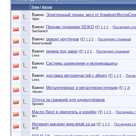
Тема
/
Автор
Важно:
Электронный тюнинг авто от КомфортМоторСпо
Vipеr
Важно:
Продам годинники SEIKO
(
1
2
3
...
Последняя стр
SanSanich
Важно:
ремонт ноутбуков
(
1
2
3
...
Последняя страница
)
Бошетунмай
Важно:
резина под заказ
(
1
2
3
...
Последняя страница
)
Lexa
Важно:
Системы заземления и молниезащиты
kkk
Важно:
доставка автозапчастей с allegro
(
1
2
3
...
После
Lexa
Важно:
Металлопрокат и металлоконструкции
(
1
2
)
=Коля=
Отпуск за границей для одноклубников
Spowen
Масло Леол в двигатель и коробку
(
1
2
3
...
Последняя с
W-r
Интернет-магазин www.detali.zp.ua
(
1
2
3
...
Последняя ст
ACE