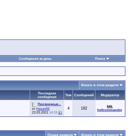
Сообщения за день
Поиск
Искать в этом разделе
Последнее
Тем
Сообщений
Модератор
сообщение
Прозрачные...
kkk
,
4
192
от
Hasan89
hellcommander
23.03.2021
14:15
Опции раздела
Искать в этом разделе