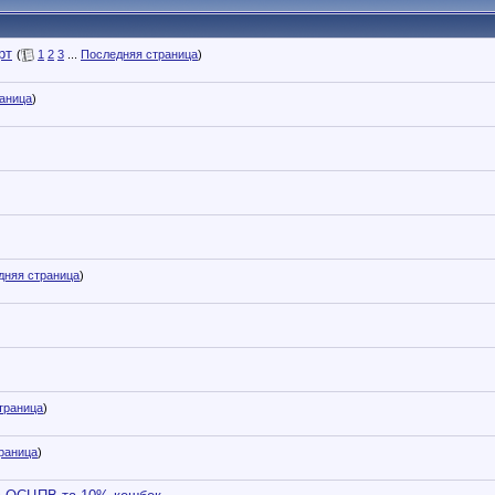
рт
(
1
2
3
...
Последняя страница
)
аница
)
дняя страница
)
траница
)
раница
)