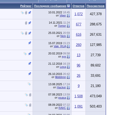
Рейтинг
Последнее сообщение
Ответов
Просмотров
10.01.2022
18:45
1,072
427,378
от
Vipеr
14.11.2021
11:24
677
288,675
от
Tomor
25.03.2021
20:59
616
267,631
от
Niсk
15.07.2019
15:23
260
127,985
от
Vale_RUA
20.02.2019
09:58
13
27,739
от
кук
21.12.2016
16:19
96
89,602
от
Lexa
26.10.2015
20:42
26
33,691
от
llldddnnn
13.08.2025
17:24
9
21,180
от
Hacker
07.08.2023
13:59
1,508
473,049
от
psasa
08.09.2022
07:22
1,091
503,403
от
RAVC