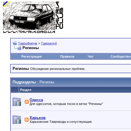
ТавроФорум
>
Тавроклуб
Регионы
Регистрация
Правила
Чат
Сообщество
Регионы
Обсуждение региональных проблем.
Подразделы
: Регионы
Раздел
Одесса
Для одесситов, которым тесно в ветке "Регионы"
Харьков
Харьковские Тавроводы и сочуствующие