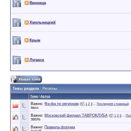
Винница
Хмельницкий
Крым
Луганск
Темы раздела
: Регионы
Тема
/
Автор
Важно:
Фа-фа по регионам
(
1
2
3
...
Последняя страница
)
Alexx
Важно:
Московский филиал ТАВРОКЛУБА
(
1
2
3
...
Пос
3BEPb
Важно:
Правила форума