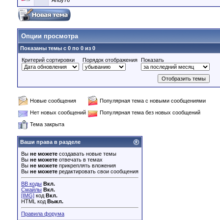
Andy76
Опции просмотра
Показаны темы с 0 по 0 из 0
Критерий сортировки
Порядок отображения
Показать
Новые сообщения
Популярная тема с новыми сообщениями
Нет новых сообщений
Популярная тема без новых сообщений
Тема закрыта
Ваши права в разделе
Вы
не можете
создавать новые темы
Вы
не можете
отвечать в темах
Вы
не можете
прикреплять вложения
Вы
не можете
редактировать свои сообщения
BB коды
Вкл.
Смайлы
Вкл.
[IMG]
код
Вкл.
HTML код
Выкл.
Правила форума