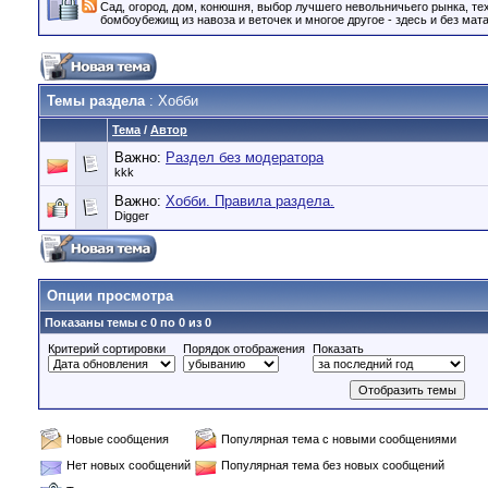
Сад, огород, дом, конюшня, выбор лучшего невольничьего рынка, те
бомбоубежищ из навоза и веточек и многое другое - здесь и без мата
Темы раздела
: Хобби
Тема
/
Автор
Важно:
Раздел без модератора
kkk
Важно:
Хобби. Правила раздела.
Digger
Опции просмотра
Показаны темы с 0 по 0 из 0
Критерий сортировки
Порядок отображения
Показать
Новые сообщения
Популярная тема с новыми сообщениями
Нет новых сообщений
Популярная тема без новых сообщений