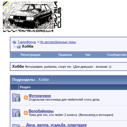
ТавроФорум
>
Не автомобильные темы
Хобби
Регистрация
Правила
Чат
Сообщество
Хобби
Фотография, рыбалка, спорт etc. (Для девушек - вязание :))
Подразделы
: Хобби
Раздел
Фотокружок
Отдельная песочница для любителей этого дела.
Велобайкеры
Тема для тех, кто любит 2 колеса. (Велосипед и мотоцикл)
Дача, вилла, усадьба, плантация