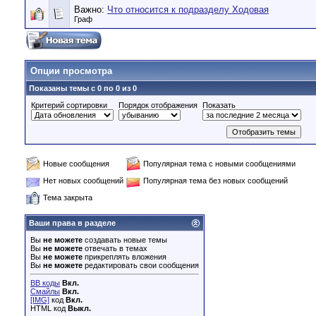
Важно:
Что относится к подразделу Ходовая
Граф
Опции просмотра
Показаны темы с 0 по 0 из 0
Критерий сортировки
Порядок отображения
Показать
Новые сообщения
Популярная тема с новыми сообщениями
Нет новых сообщений
Популярная тема без новых сообщений
Тема закрыта
Ваши права в разделе
Вы
не можете
создавать новые темы
Вы
не можете
отвечать в темах
Вы
не можете
прикреплять вложения
Вы
не можете
редактировать свои сообщения
BB коды
Вкл.
Смайлы
Вкл.
[IMG]
код
Вкл.
HTML код
Выкл.