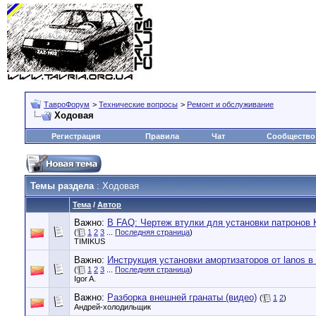
ТавроФорум
>
Технические вопросы
>
Ремонт и обслуживание
Ходовая
Регистрация
Правила
Чат
Сообщество
Темы раздела
: Ходовая
Тема
/
Автор
Важно:
В FAQ: Чертеж втулки для установки патронов
(
1
2
3
...
Последняя страница
)
TIMIKUS
Важно:
Инструкция установки амортизаторов от lanos в
(
1
2
3
...
Последняя страница
)
Igor A.
Важно:
Разборка внешней гранаты (видео)
(
1
2
)
Андрей-холодильщик