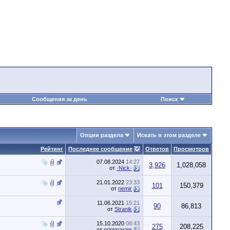
Сообщения за день
Поиск
Опции раздела
Искать в этом разделе
Рейтинг
Последнее сообщение
Ответов
Просмотров
07.08.2024
14:27
3,926
1,028,058
от
·Nick·
21.01.2022
23:33
101
150,379
от
nemir
11.06.2021
15:21
90
86,813
от
Stranik
15.10.2020
08:43
275
208,225
от
printmaster