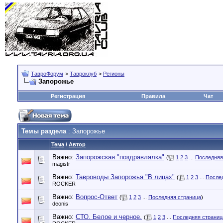
ТавроФорум
>
Тавроклуб
>
Регионы
Запорожье
Регистрация
Правила
Чат
Темы раздела
: Запорожье
Тема
/
Автор
Важно:
Запорожская "поздравлялка"
(
1
2
3
...
Последняя
magistr
Важно:
Тавроводы Запорожья "В лицах"
(
1
2
3
...
После
ROCKER
Важно:
Вопрос-Ответ
(
1
2
3
...
Последняя страница
)
deonis
Важно:
СТО. Белое и черное.
(
1
2
3
...
Последняя страниц