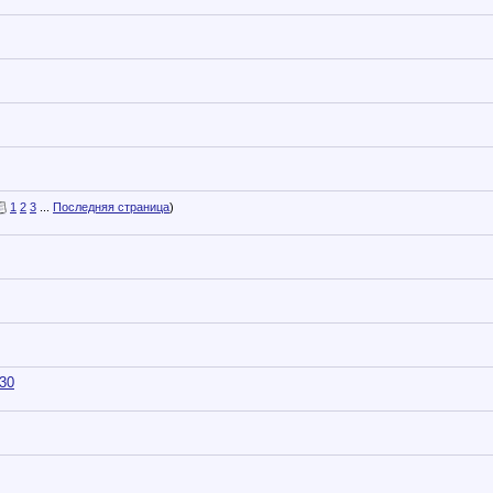
1
2
3
...
Последняя страница
)
30