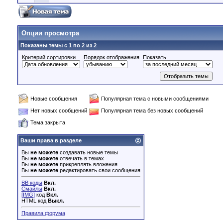
Опции просмотра
Показаны темы с 1 по 2 из 2
Критерий сортировки
Порядок отображения
Показать
Новые сообщения
Популярная тема с новыми сообщениями
Нет новых сообщений
Популярная тема без новых сообщений
Тема закрыта
Ваши права в разделе
Вы
не можете
создавать новые темы
Вы
не можете
отвечать в темах
Вы
не можете
прикреплять вложения
Вы
не можете
редактировать свои сообщения
BB коды
Вкл.
Смайлы
Вкл.
[IMG]
код
Вкл.
HTML код
Выкл.
Правила форума