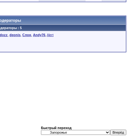
одераторы
дераторы : 5
dozz
,
deonis
,
Слон
,
Andy76
,
Alert
Быстрый переход