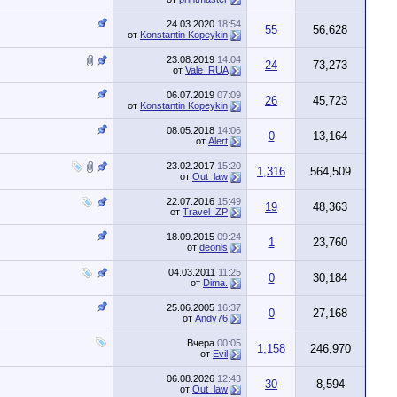
24.03.2020
18:54
55
56,628
от
Konstantin Kopeykin
23.08.2019
14:04
24
73,273
от
Vale_RUA
06.07.2019
07:09
26
45,723
от
Konstantin Kopeykin
08.05.2018
14:06
0
13,164
от
Alert
23.02.2017
15:20
1,316
564,509
от
Out_law
22.07.2016
15:49
19
48,363
от
Travel_ZP
18.09.2015
09:24
1
23,760
от
deonis
04.03.2011
11:25
0
30,184
от
Dima.
25.06.2005
16:37
0
27,168
от
Andy76
Вчера
00:05
1,158
246,970
от
Evil
06.08.2026
12:43
30
8,594
от
Out_law