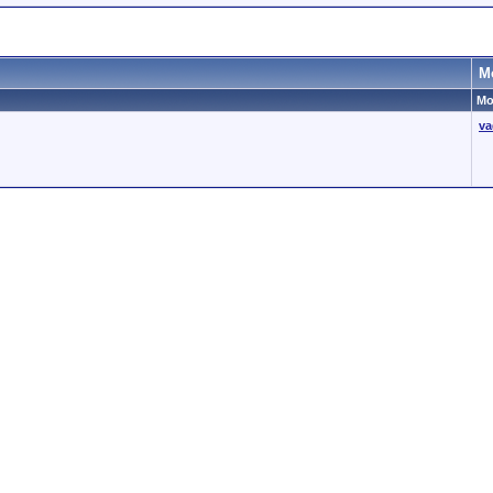
М
Мо
va