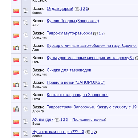
ROCKER
Важно:
Отдам даром!
(
1
2
3
)
deonis
Важно:
Куплю-Продам (Запорожье)
ATV
Важно:
Тавро-славуто-разборки
(
1
2
)
Вовкулак
Важно:
Курьер с личным автомобилем на газу. Срочно.
Alert
Важно:
Культурно массовые мероприятия тавроклуба
(
DVR
Важно:
Скидки для тавроводов
Вовкулак
Важно:
Правила ветки "ЗАПОРОЖЬЕ"
Вовкулак
Важно:
Контакты тавроводов Запорожья
Dima.
Важно:
Тавровстречи Запорожье. Каждую субботу с 19.
Andy76
АУ, вы где?
(
1
2
3
...
Последняя страница
)
Бука
Ну и как вам погодка??? - 3
(
1
2
)
deonis