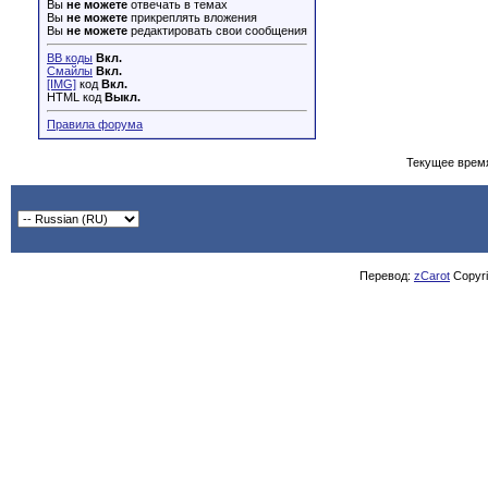
Вы
не можете
отвечать в темах
Вы
не можете
прикреплять вложения
Вы
не можете
редактировать свои сообщения
BB коды
Вкл.
Смайлы
Вкл.
[IMG]
код
Вкл.
HTML код
Выкл.
Правила форума
Текущее врем
Перевод:
zCarot
Copyrig