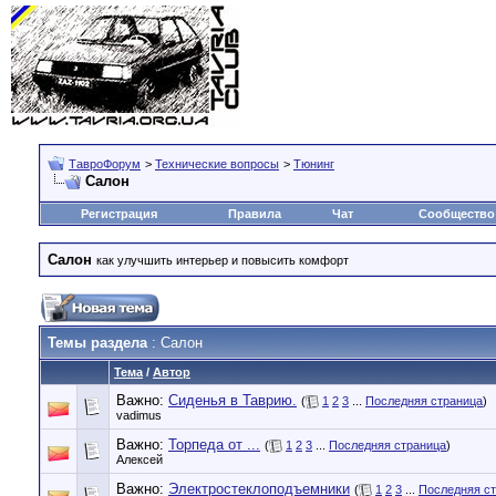
ТавроФорум
>
Технические вопросы
>
Тюнинг
Салон
Регистрация
Правила
Чат
Сообщество
Салон
как улучшить интерьер и повысить комфорт
Темы раздела
: Салон
Тема
/
Автор
Важно:
Сиденья в Таврию.
(
1
2
3
...
Последняя страница
)
vadimus
Важно:
Торпеда от ...
(
1
2
3
...
Последняя страница
)
Алексей
Важно:
Электростеклоподъемники
(
1
2
3
...
Последняя с