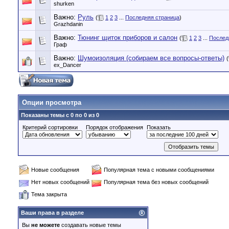
shurken
Важно:
Руль
(
1
2
3
...
Последняя страница
)
Grazhdanin
Важно:
Тюнинг щиток приборов и салон
(
1
2
3
...
Послед
Граф
Важно:
Шумоизоляция (собираем все вопросы-ответы)
(
ex_Dancer
Опции просмотра
Показаны темы с 0 по 0 из 0
Критерий сортировки
Порядок отображения
Показать
Новые сообщения
Популярная тема с новыми сообщениями
Нет новых сообщений
Популярная тема без новых сообщений
Тема закрыта
Ваши права в разделе
Вы
не можете
создавать новые темы