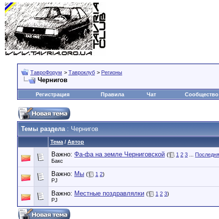
ТавроФорум
>
Тавроклуб
>
Регионы
Чернигов
Регистрация
Правила
Чат
Сообщество
Темы раздела
: Чернигов
Тема
/
Автор
Важно:
Фа-фа на земле Черниговской
(
1
2
3
...
Последня
Бакс
Важно:
Мы
(
1
2
)
PJ
Важно:
Местные поздравлялки
(
1
2
3
)
PJ