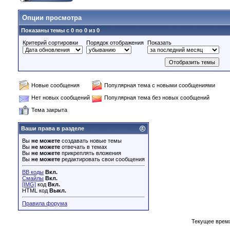
Опции просмотра
Показаны темы с 0 по 0 из 0
Критерий сортировки
Порядок отображения
Показать
Новые сообщения
Популярная тема с новыми сообщениями
Нет новых сообщений
Популярная тема без новых сообщений
Тема закрыта
Ваши права в разделе
Вы
не можете
создавать новые темы
Вы
не можете
отвечать в темах
Вы
не можете
прикреплять вложения
Вы
не можете
редактировать свои сообщения
BB коды
Вкл.
Смайлы
Вкл.
[IMG]
код
Вкл.
HTML код
Выкл.
Правила форума
Текущее врем