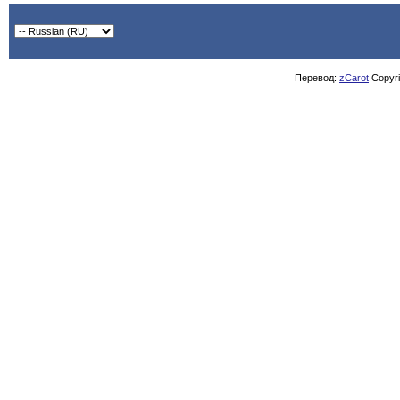
Перевод:
zCarot
Copyrig