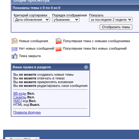
Опции просмотра
Показаны темы с 0 по 0 из 0
Критерий сортировки
Порядок отображения
Показать
Новые сообщения
Популярная тема с новыми сообщениями
Нет новых сообщений
Популярная тема без новых сообщений
Тема закрыта
Ваши права в разделе
Вы
не можете
создавать новые темы
Вы
не можете
отвечать в темах
Вы
не можете
прикреплять вложения
Вы
не можете
редактировать свои сообщения
BB коды
Вкл.
Смайлы
Вкл.
[IMG]
код
Вкл.
HTML код
Выкл.
Правила форума