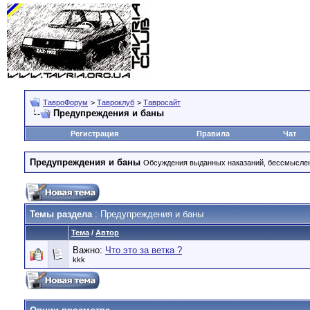
ТавроФорум
>
Тавроклуб
>
Тавросайт
Предупреждения и баны
Регистрация
Правила
Чат
Предупреждения и баны
Обсуждения выданных наказаний, бессмысле
Темы раздела
: Предупреждения и баны
Тема
/
Автор
Важно:
Что это за ветка ?
kkk