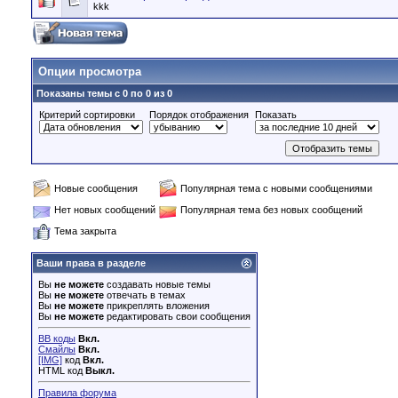
kkk
Опции просмотра
Показаны темы с 0 по 0 из 0
Критерий сортировки
Порядок отображения
Показать
Новые сообщения
Популярная тема с новыми сообщениями
Нет новых сообщений
Популярная тема без новых сообщений
Тема закрыта
Ваши права в разделе
Вы
не можете
создавать новые темы
Вы
не можете
отвечать в темах
Вы
не можете
прикреплять вложения
Вы
не можете
редактировать свои сообщения
BB коды
Вкл.
Смайлы
Вкл.
[IMG]
код
Вкл.
HTML код
Выкл.
Правила форума