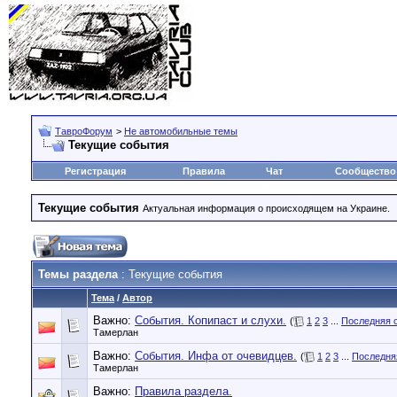
ТавроФорум
>
Не автомобильные темы
Текущие события
Регистрация
Правила
Чат
Сообщество
Текущие события
Актуальная информация о происходящем на Украине.
Темы раздела
: Текущие события
Тема
/
Автор
Важно:
События. Копипаст и слухи.
(
1
2
3
...
Последняя 
Тамерлан
Важно:
События. Инфа от очевидцев.
(
1
2
3
...
Последня
Тамерлан
Важно:
Правила раздела.