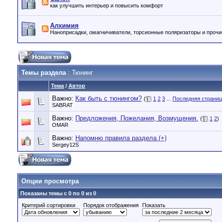
как улучшить интерьер и повысить комфорт
Алхимия
Наноприсадки, омагничиватели, торсионные поляризаторы и проч
Темы раздела
: Тюнинг
Тема
/
Автор
Важно:
Как быть с тюнингом?
(
1
2
3
...
Последняя страни
SABRAT
Важно:
Предложения, Пожелания, Возмущения.
(
1
2
)
OMAR
Важно:
Напомню правила раздела (+)
Sergey12S
Опции просмотра
Показаны темы с 0 по 0 из 0
Критерий сортировки
Порядок отображения
Показать