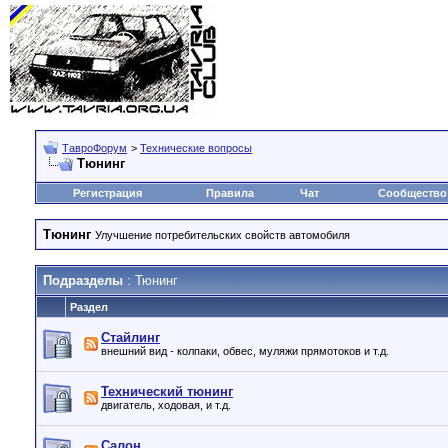
ТавроФорум
>
Технические вопросы
Тюнинг
Регистрация
Правила
Чат
Сообщество
Тюнинг
Улучшение потребительских свойств автомобиля
Подразделы
: Тюнинг
Раздел
Стайлинг
внешний вид - колпаки, обвес, муляжи прямотоков и т.д.
Технический тюнинг
двигатель, ходовая, и т.д.
Салон