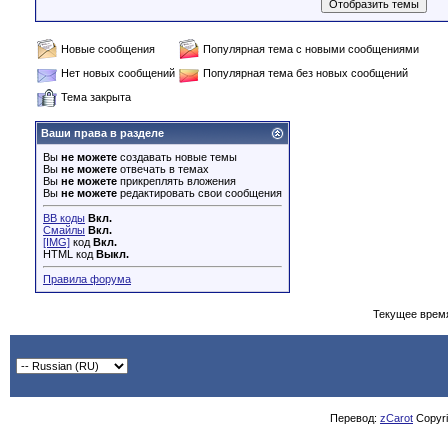
Новые сообщения
Популярная тема с новыми сообщениями
Нет новых сообщений
Популярная тема без новых сообщений
Тема закрыта
Ваши права в разделе
Вы
не можете
создавать новые темы
Вы
не можете
отвечать в темах
Вы
не можете
прикреплять вложения
Вы
не можете
редактировать свои сообщения
BB коды
Вкл.
Смайлы
Вкл.
[IMG]
код
Вкл.
HTML код
Выкл.
Правила форума
Текущее врем
Перевод:
zCarot
Copyrig