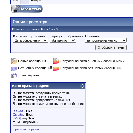
Andy76
Опции просмотра
Показаны темы с 0 по 0 из 0
Критерий сортировки
Порядок отображения
Показать
Новые сообщения
Популярная тема с новыми сообщениями
Нет новых сообщений
Популярная тема без новых сообщений
Тема закрыта
Ваши права в разделе
Вы
не можете
создавать новые темы
Вы
не можете
отвечать в темах
Вы
не можете
прикреплять вложения
Вы
не можете
редактировать свои сообщения
BB коды
Вкл.
Смайлы
Вкл.
[IMG]
код
Вкл.
HTML код
Выкл.
Правила форума