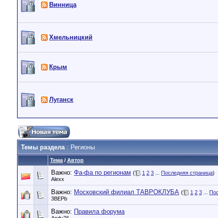
Винница
Хмельницкий
Крым
Луганск
Темы раздела
: Регионы
Тема
/
Автор
Важно:
Фа-фа по регионам
(
1
2
3
...
Последняя страница
)
Alexx
Важно:
Московский филиал ТАВРОКЛУБА
(
1
2
3
...
Пос
3BEPb
Важно:
Правила форума