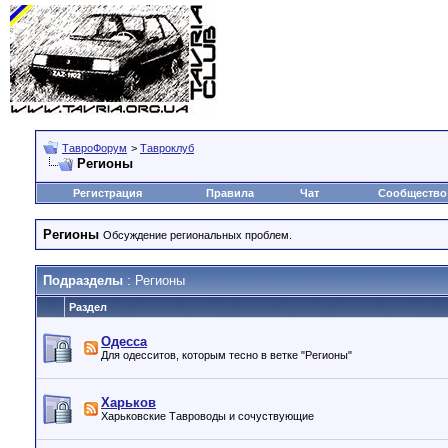
ТавроФорум
>
Тавроклуб
Регионы
Регистрация
Правила
Чат
Сообщество
Регионы
Обсуждение региональных проблем.
Подразделы
: Регионы
Раздел
Одесса
Для одесситов, которым тесно в ветке "Регионы"
Харьков
Харьковские Тавроводы и сочуствующие