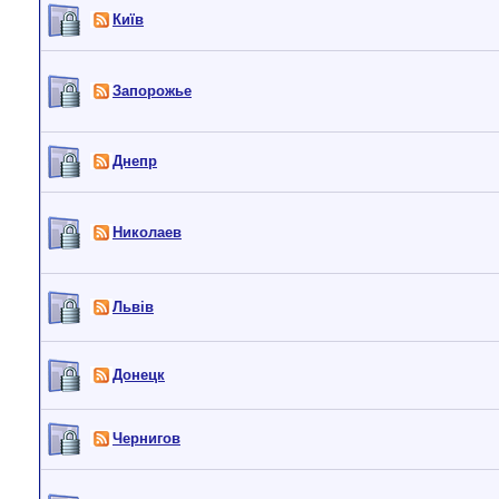
Київ
Запорожье
Днепр
Николаев
Львiв
Донецк
Чернигов