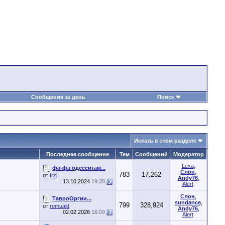
Сообщения за день
Поиск
Искать в этом разделе
Последнее сообщение
Тем
Сообщений
Модератор
Lexa
,
фа-фа одесситам...
Слон
,
783
17,262
от
Irzi
Andy76
,
13.10.2024
19:38
Alert
Слон
,
ТавроОргии...
sundance
,
799
328,924
от
romuald
Andy76
,
02.02.2026
16:09
Alert