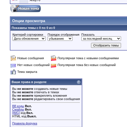
Andy76
Опции просмотра
Показаны темы с 0 по 0 из 0
Критерий сортировки
Порядок отображения
Показать
Новые сообщения
Популярная тема с новыми сообщениями
Нет новых сообщений
Популярная тема без новых сообщений
Тема закрыта
Ваши права в разделе
Вы
не можете
создавать новые темы
Вы
не можете
отвечать в темах
Вы
не можете
прикреплять вложения
Вы
не можете
редактировать свои сообщения
BB коды
Вкл.
Смайлы
Вкл.
[IMG]
код
Вкл.
HTML код
Выкл.
Правила форума