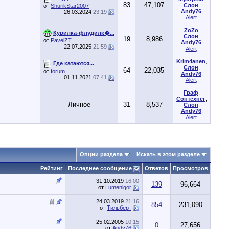
83
47,107
Слон
,
от
ShurikStar2007
Andy76
,
26.03.2024
23:19
Alert
ZoZo
,
Курилка-флудилк�...
Слон
,
19
8,986
от
PavelZT
Andy76
,
22.07.2025
21:59
Alert
Krim4anen
,
Где катаются...
Слон
,
64
22,035
от
forum
Andy76
,
01.11.2021
07:41
Alert
Граф
,
Сонтехнег
,
Личное
31
8,537
Слон
,
Andy76
,
Alert
Опции раздела
Искать в этом разделе
Рейтинг
Последнее сообщение
Ответов
Просмотров
31.10.2019
16:00
139
96,664
от
Lumenigor
24.03.2019
21:16
854
231,090
от
Тильберт
25.02.2005
10:15
0
27,656
от
Andy76