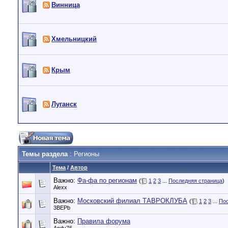
Винница
Хмельницкий
Крым
Луганск
Темы раздела
: Регионы
Тема
/
Автор
Важно:
Фа-фа по регионам
(
1
2
3
...
Последняя страница
)
Alexx
Важно:
Московский филиал ТАВРОКЛУБА
(
1
2
3
...
Пос
3BEPb
Важно:
Правила форума