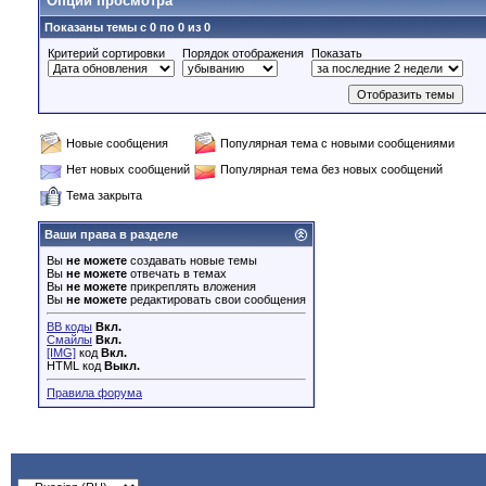
Опции просмотра
Показаны темы с 0 по 0 из 0
Критерий сортировки
Порядок отображения
Показать
Новые сообщения
Популярная тема с новыми сообщениями
Нет новых сообщений
Популярная тема без новых сообщений
Тема закрыта
Ваши права в разделе
Вы
не можете
создавать новые темы
Вы
не можете
отвечать в темах
Вы
не можете
прикреплять вложения
Вы
не можете
редактировать свои сообщения
BB коды
Вкл.
Смайлы
Вкл.
[IMG]
код
Вкл.
HTML код
Выкл.
Правила форума