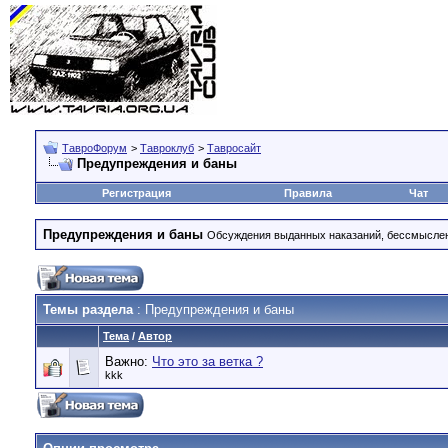
ТавроФорум
>
Тавроклуб
>
Тавросайт
Предупреждения и баны
Регистрация
Правила
Чат
Предупреждения и баны
Обсуждения выданных наказаний, бессмысле
Темы раздела
: Предупреждения и баны
Тема
/
Автор
Важно:
Что это за ветка ?
kkk