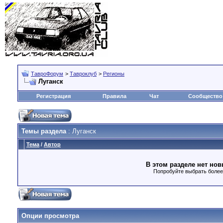
ТавроФорум
>
Тавроклуб
>
Регионы
Луганск
Регистрация
Правила
Чат
Сообщество
Темы раздела
: Луганск
Тема
/
Автор
В этом разделе нет нов
Попробуйте выбрать более
Опции просмотра