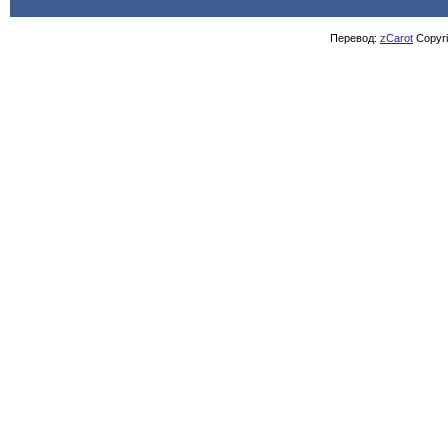
Перевод:
zCarot
Copyrig