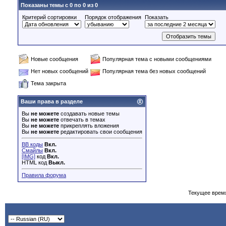
Показаны темы с 0 по 0 из 0
Критерий сортировки
Порядок отображения
Показать
Новые сообщения
Популярная тема с новыми сообщениями
Нет новых сообщений
Популярная тема без новых сообщений
Тема закрыта
Ваши права в разделе
Вы
не можете
создавать новые темы
Вы
не можете
отвечать в темах
Вы
не можете
прикреплять вложения
Вы
не можете
редактировать свои сообщения
BB коды
Вкл.
Смайлы
Вкл.
[IMG]
код
Вкл.
HTML код
Выкл.
Правила форума
Текущее врем