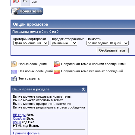
kkk
Опции просмотра
Показаны темы с 0 по 0 из 0
Критерий сортировки
Порядок отображения
Показать
Новые сообщения
Популярная тема с новыми сообщениями
Нет новых сообщений
Популярная тема без новых сообщений
Тема закрыта
Ваши права в разделе
Вы
не можете
создавать новые темы
Вы
не можете
отвечать в темах
Вы
не можете
прикреплять вложения
Вы
не можете
редактировать свои сообщения
BB коды
Вкл.
Смайлы
Вкл.
[IMG]
код
Вкл.
HTML код
Выкл.
Правила форума