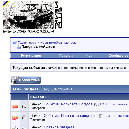
ТавроФорум
>
Не автомобильные темы
Текущие события
Регистрация
Правила
Чат
Сообщество
Текущие события
Актуальная информация о происходящем на Украине.
Темы раздела
: Текущие события
Тема
/
Автор
Важно:
События. Копипаст и слухи.
(
1
2
3
...
Последняя 
Тамерлан
Важно:
События. Инфа от очевидцев.
(
1
2
3
...
Последня
Тамерлан
Важно:
Правила раздела.