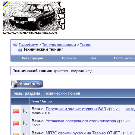
ТавроФорум
>
Технические вопросы
>
Тюнинг
Технический тюнинг
Регистрация
Правила
Чат
Сообщество
Технический тюнинг
двигатель, ходовая, и т.д.
Темы раздела
: Технический тюнинг
Тема
/
Автор
Важно:
Передние и задние ступицы ВАЗ
(
1
2
3
...
После
MamaSTIFa
Важно:
Установка поперечного стабилизатора
(
1
2
3
...
Kobra
Важно:
МПЗС своими руками на Таврию ОТЧЕТ
(
1
2
3