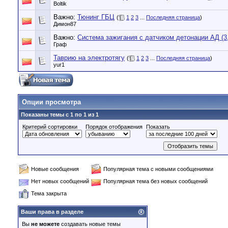
Boltik
Важно:
Тюнинг ГБЦ
(
1
2
3
...
Последняя страница
)
Димон87
Важно:
Система зажигания с датчиком детонации АД (3,
Граф
Таврию на электротягу
(
1
2
3
...
Последняя страница
)
yur1
Опции просмотра
Показаны темы с 1 по 1 из 1
Критерий сортировки
Порядок отображения
Показать
Новые сообщения
Популярная тема с новыми сообщениями
Нет новых сообщений
Популярная тема без новых сообщений
Тема закрыта
Ваши права в разделе
Вы
не можете
создавать новые темы