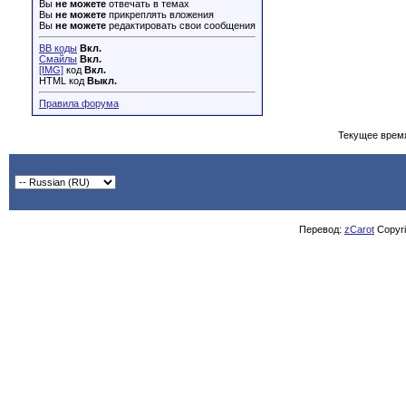
Вы
не можете
отвечать в темах
Вы
не можете
прикреплять вложения
Вы
не можете
редактировать свои сообщения
BB коды
Вкл.
Смайлы
Вкл.
[IMG]
код
Вкл.
HTML код
Выкл.
Правила форума
Текущее врем
Перевод:
zCarot
Copyrig