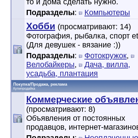
то и дома сделать нужно.
Подразделы
:
Компьютеры
Хобби
(просматривают: 14)
Фотография, рыбалка, спорт et
(Для девушек - вязание :))
Подразделы
:
Фотокружок
,
Велобайкеры
,
Дача, вилла,
усадьба, плантация
Покупка/Продажа, реклама
Купипродайка
Коммерческие объявле
(просматривают: 8)
Объявления от постоянных
продавцов, интернет-магазинов
Подразделы
:
Неоплаченны