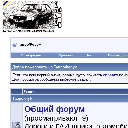
ТавроФорум
Регистрация
Правила
Чат
Сообщество
Добро пожаловать на ТавроФорум.
Если это ваш первый визит, рекомендуем почитать
справку
по ф
Для просмотра сообщений выберите раздел.
Раздел
Тавроклуб
Общий форум
(просматривают: 9)
Дороги и ГАИ-шники, автомоби