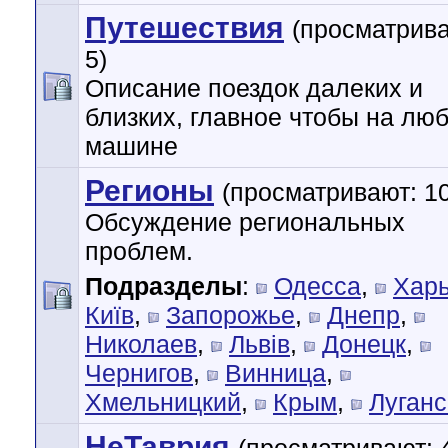
Путешествия
(просматрива
5)
Описание поездок далеких и
близких, главное чтобы на лю
машине
Регионы
(просматривают: 1
Обсуждение региональных
проблем.
Подразделы
:
Одесса
,
Харь
Київ
,
Запорожье
,
Днепр
,
Николаев
,
Львiв
,
Донецк
,
Чернигов
,
Винница
,
Хмельницкий
,
Крым
,
Луганс
НеТаврия