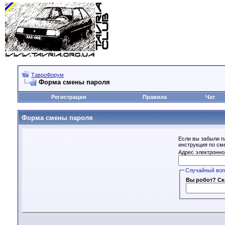
ТавроФорум
Форма смены пароля
Регистрация
Правила
Чат
Форма смены пароля
Если вы забыли п
инструкция по см
Адрес электронно
Случайный во
Вы робот? Ск