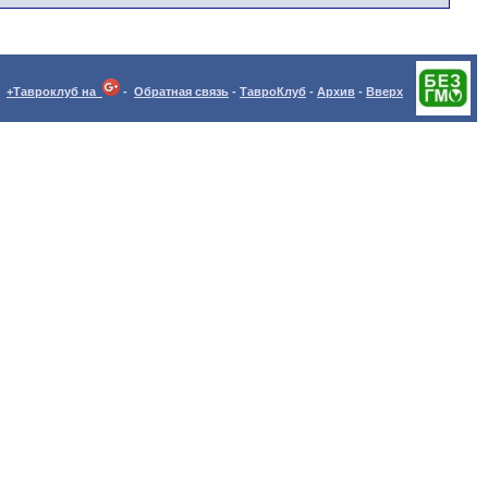
+Тавроклуб на
-
Обратная связь
-
ТавроКлуб
-
Архив
-
Вверх