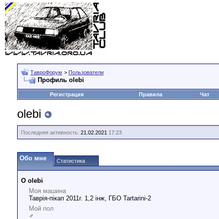
ТавроФорум
>
Пользователи
Профиль olebi
Регистрация
Правила
Чат
olebi
Последняя активность:
21.02.2021
17:23
Обо мне
Статистика
О olebi
Моя машина
Таврія-пікап 2011г. 1,2 інж, ГБО Tartarini-2
Мой пол
♂