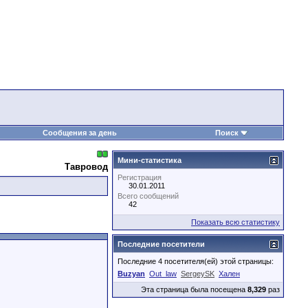
Сообщения за день
Поиск
Мини-статистика
Тавровод
Регистрация
30.01.2011
Всего сообщений
42
Показать всю статистику
Последние посетители
Последние 4 посетителя(ей) этой страницы:
Buzyan
Out_law
SergeySK
Хален
Эта страница была посещена
8,329
раз