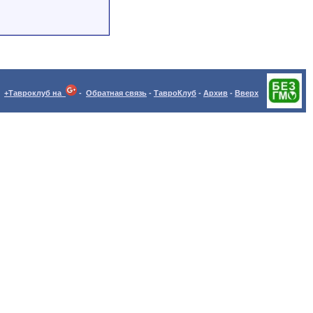
+Тавроклуб на
-
Обратная связь
-
ТавроКлуб
-
Архив
-
Вверх