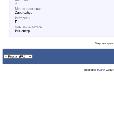
♂
Местоположение
Zaporozhye
Интересы
F-1
Чем занимаетесь
Инженегр
Текущее врем
Перевод:
zCarot
Copyrig