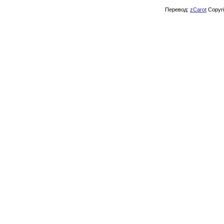
Перевод:
zCarot
Copyrig