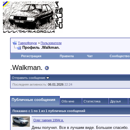
ТавроФорум
>
Пользователи
Профиль .Walkman.
Регистрация
Правила
Чат
Сообщество
.Walkman.
Отправить сообщение
Последняя активность:
06.01.2026
22:24
Публичные сообщения
Обо мне
Статистика
Друзья
Показано с 1 по
1
из
1
публичных сообщений
Олег таврия 1994г.в.
Дины получил. Все в лучшим виде. Большое спасибо.