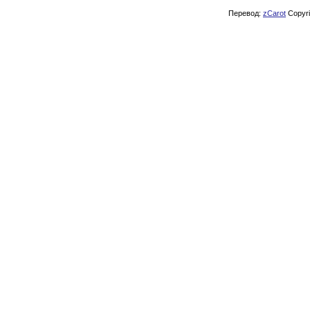
Перевод:
zCarot
Copyrig