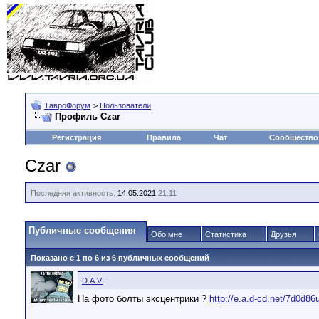
ТавроФорум
>
Пользователи
Профиль Czar
Регистрация
Правила
Чат
Сообщество
Czar
Последняя активность:
14.05.2021
21:11
Публичные сообщения
Обо мне
Статистика
Друзья
Показано с 1 по
6
из
6
публичных сообщений
D.A.V.
На фото болты эксцентрики ?
http://e.a.d-cd.net/7d0d86