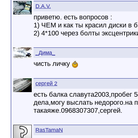
D.A.V.
приветю. есть вопросов :
1) ЧЕМ и как ты красил диски в 
2) 4*100 через болты эксцентрик
_Дима_
чисть личку
сергей 2
есть балка славута2003,пробег 
дела,могу выслать недорого.на 
такаяже.0968307307,сергей.
RasTamaN