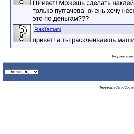
ПРивет! Можешь сделать наклейк
только пуггачева! очень хочу нес
это по деньгам???
RasTamaN
привет! а ты расклеиваешь маш
Текущее врем
Перевод:
zCarot
Copyrig