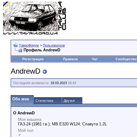
ТавроФорум
>
Пользователи
Профиль AndrewD
Регистрация
Правила
Чат
Сообщество
AndrewD
Последняя активность:
18.03.2023
16:42
Обо мне
Статистика
Друзья
О AndrewD
Моя машина
ГАЗ-24 (1981 г.в.); MB E320 W124; Славута 1.2L
Мой пол
♂