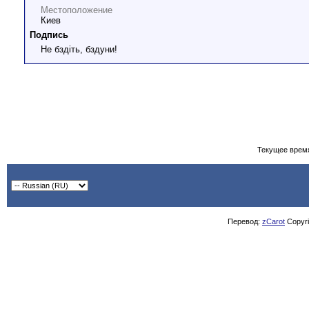
Местоположение
Киев
Подпись
Не бздіть, бздуни!
Текущее врем
Перевод:
zCarot
Copyrig