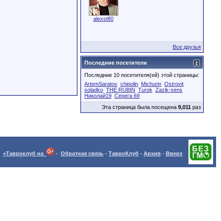
alexst80
Все друзья
Последние посетители
Последние 10 посетителя(ей) этой страницы:
ArtemSaratov
chipolin
Michurin
Ostrovit
soladko
THE RUBIN
Turok
Zazik-sens
Николай19
Серега 69
Эта страница была посещена
9,011
раз
+Тавроклуб на
-
Обратная связь
-
ТавроКлуб
-
Архив
-
Вверх