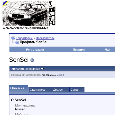
ТавроФорум
>
Пользователи
Профиль SenSei
Регистрация
Правила
Чат
SenSei
Отправить сообщение
Последняя активность:
03.01.2019
22:58
Обо мне
Статистика
Друзья
Связь
О SenSei
Моя машина
Nissan
Мой пол