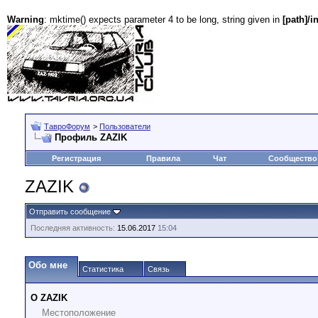
Warning
: mktime() expects parameter 4 to be long, string given in
[path]/i
ТавроФорум
>
Пользователи
Профиль ZAZIK
Регистрация
Правила
Чат
Сообщество
ZAZIK
Отправить сообщение
Последняя активность:
15.06.2017
15:04
Обо мне
Статистика
Связь
О ZAZIK
Местоположение