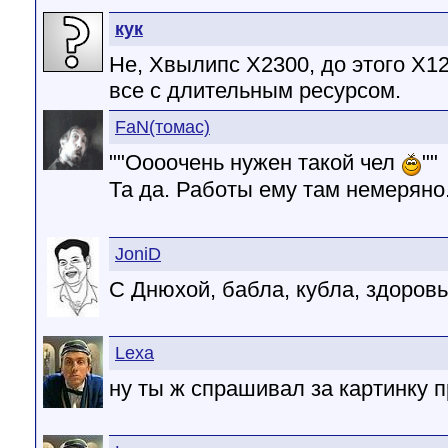
кук
Не, Хвылипс Х2300, до этого Х12
все с длительным ресурсом.
FaN(томас)
""Оооочень нужен такой чел
""
Та да. Работы ему там немеряно
JoniD
С Днюхой, бабла, кубла, здоровья
Lexa
ну ты ж спрашивал за картинку пр