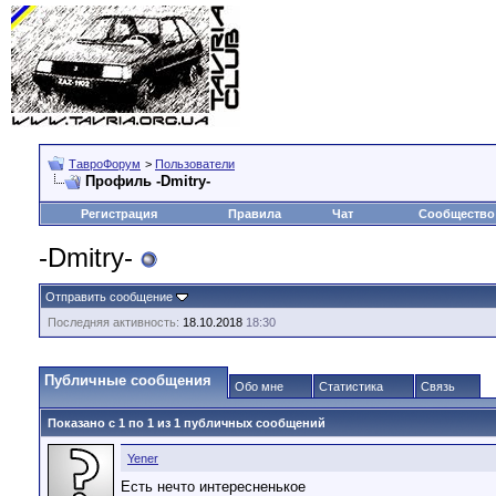
ТавроФорум
>
Пользователи
Профиль -Dmitry-
Регистрация
Правила
Чат
Сообщество
-Dmitry-
Отправить сообщение
Последняя активность:
18.10.2018
18:30
Публичные сообщения
Обо мне
Статистика
Связь
Показано с 1 по
1
из
1
публичных сообщений
Yener
Есть нечто интересненькое