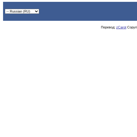
Перевод:
zCarot
Copyrig