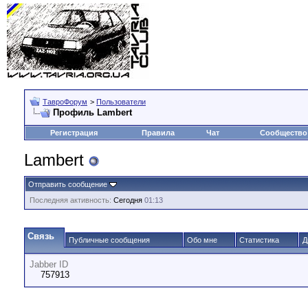
ТавроФорум
>
Пользователи
Профиль Lambert
Регистрация
Правила
Чат
Сообщество
Lambert
Отправить сообщение
Последняя активность:
Сегодня
01:13
Связь
Публичные сообщения
Обо мне
Статистика
Д
Jabber ID
757913