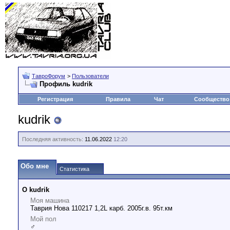
ТавроФорум
>
Пользователи
Профиль kudrik
Регистрация
Правила
Чат
Сообщество
kudrik
Последняя активность:
11.06.2022
12:20
Обо мне
Статистика
О kudrik
Моя машина
Таврия Нова 110217 1,2L карб. 2005г.в. 95т.км
Мой пол
♂