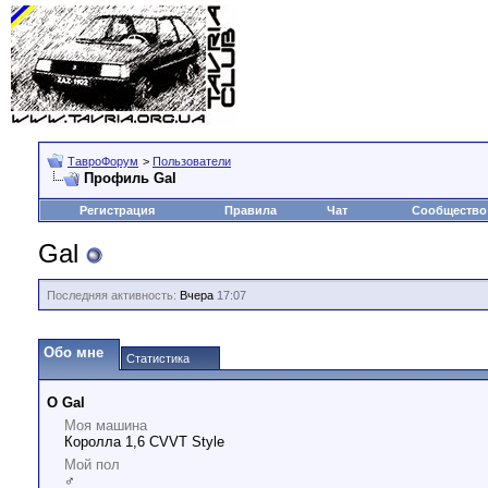
ТавроФорум
>
Пользователи
Профиль Gal
Регистрация
Правила
Чат
Сообщество
Gal
Последняя активность:
Вчера
17:07
Обо мне
Статистика
О Gal
Моя машина
Королла 1,6 CVVT Style
Мой пол
♂